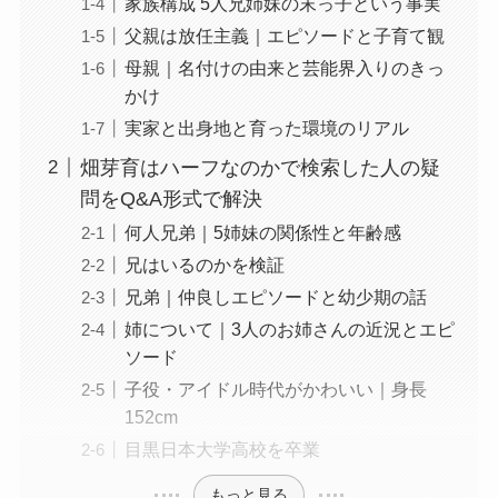
家族構成 5人兄姉妹の末っ子という事実
父親は放任主義｜エピソードと子育て観
母親｜名付けの由来と芸能界入りのきっ
かけ
実家と出身地と育った環境のリアル
畑芽育はハーフなのかで検索した人の疑
問をQ&A形式で解決
何人兄弟｜5姉妹の関係性と年齢感
兄はいるのかを検証
兄弟｜仲良しエピソードと幼少期の話
姉について｜3人のお姉さんの近況とエピ
ソード
子役・アイドル時代がかわいい｜身長
152cm
目黒日本大学高校を卒業
もっと見る