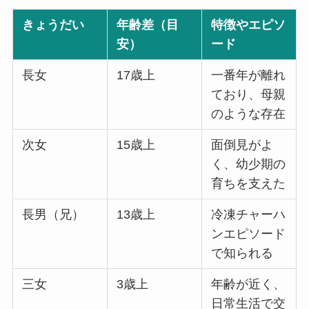
きょうだい
年齢差（目
特徴やエピソ
安）
ード
長女
17歳上
一番年が離れ
ており、母親
のような存在
次女
15歳上
面倒見がよ
く、幼少期の
育ちを支えた
長男（兄）
13歳上
冷凍チャーハ
ンエピソード
で知られる
三女
3歳上
年齢が近く、
日常生活で交