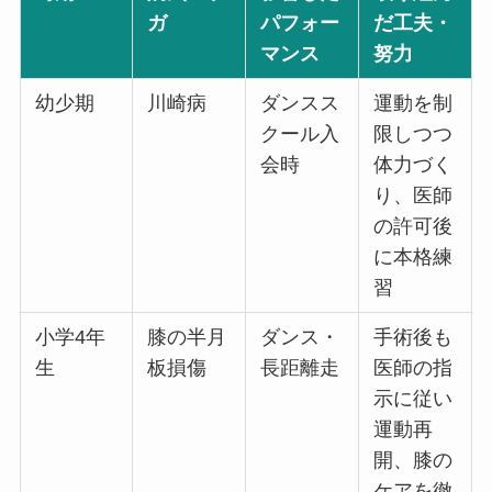
ガ
パフォー
だ工夫・
マンス
努力
幼少期
川崎病
ダンスス
運動を制
クール入
限しつつ
会時
体力づく
り、医師
の許可後
に本格練
習
小学4年
膝の半月
ダンス・
手術後も
生
板損傷
長距離走
医師の指
示に従い
運動再
開、膝の
ケアを徹