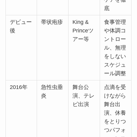
底
デビュー
帯状疱疹
King &
食事管理
後
Princeツ
や体調コ
アー等
ントロー
ル、無理
をしない
スケジュ
ール調整
2016年
急性虫垂
舞台公
点滴を受
炎
演、テレ
けながら
ビ出演
舞台出
演、休養
をとりつ
つパフォ