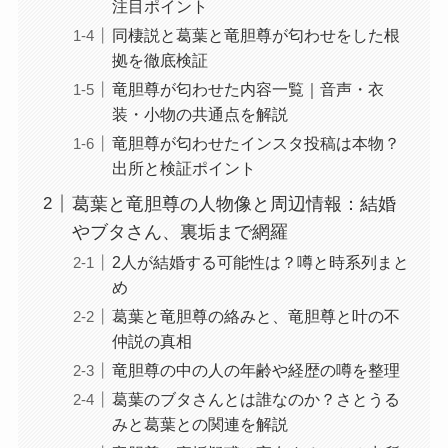
注目ポイント
同棲説と葛葉と竜胆尊が匂わせをした根
拠を徹底検証
竜胆尊が匂わせた内容一覧｜音声・衣
装・小物の共通点を解説
竜胆尊が匂わせたインスタ投稿は本物？
出所と検証ポイント
葛葉と竜胆尊の人物像と周辺情報：結婚
やブタさん、裏垢まで網羅
2人が結婚する可能性は？噂と時系列まと
め
葛葉と竜胆尊の絡みと、竜胆尊と叶の不
仲説の真相
竜胆尊の中の人の年齢や経歴の噂を整理
葛葉のブタさんとは誰なのか？さとうる
みと葛葉との関連を解説