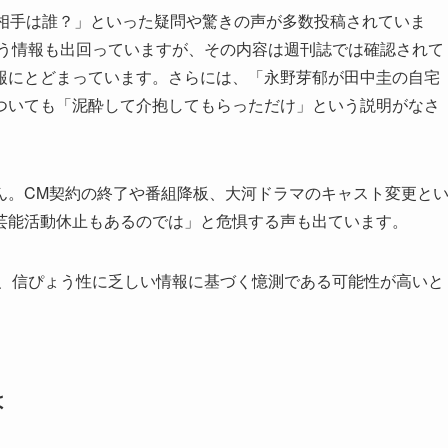
「相手は誰？」といった疑問や驚きの声が多数投稿されていま
いう情報も出回っていますが、その内容は週刊誌では確認されて
報にとどまっています。さらには、「永野芽郁が田中圭の自宅
ついても「泥酔して介抱してもらっただけ」という説明がなさ
ん。CM契約の終了や番組降板、大河ドラマのキャスト変更と
芸能活動休止もあるのでは」と危惧する声も出ています。
は、信ぴょう性に乏しい情報に基づく憶測である可能性が高いと
は