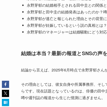
永野芽郁の結婚相手とされる田中圭との関係と
永野芽郁と田中圭の結婚発表はあったのか？噂
永野芽郁が逃亡と報じられた理由とその背景に
永野芽郁が妊娠しているという説の真相とは？
永野芽郁のマネージャーは結婚騒動にどう対応
結婚は本当？最新の報道とSNSの声
結論から言えば、2025年6月時点で永野芽郁さ
その理由としては、彼女自身や所属事務所、そし
らです。現在話題となっているのは、俳優の田中
噂や週刊誌の報道から生じた憶測に過ぎません。