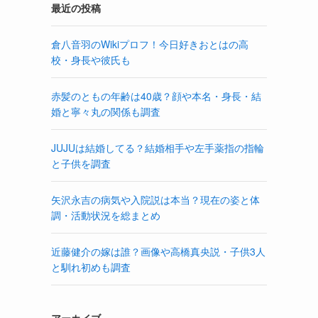
最近の投稿
倉八音羽のWikiプロフ！今日好きおとはの高
校・身長や彼氏も
赤髪のともの年齢は40歳？顔や本名・身長・結
婚と寧々丸の関係も調査
JUJUは結婚してる？結婚相手や左手薬指の指輪
と子供を調査
矢沢永吉の病気や入院説は本当？現在の姿と体
調・活動状況を総まとめ
近藤健介の嫁は誰？画像や高橋真央説・子供3人
と馴れ初めも調査
アーカイブ