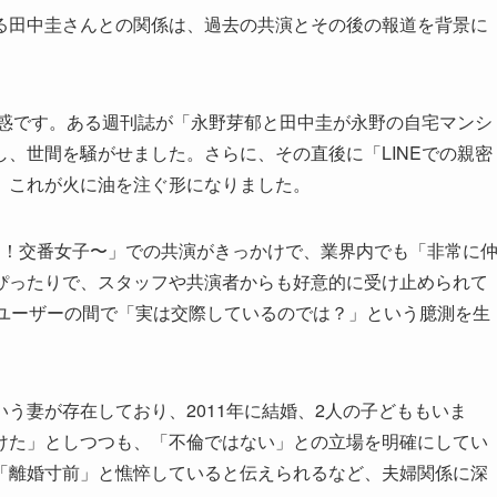
る田中圭さんとの関係は、過去の共演とその後の報道を背景に
疑惑です。ある週刊誌が「永野芽郁と田中圭が永野の自宅マンシ
、世間を騒がせました。さらに、その直後に「LINEでの親密
、これが火に油を注ぐ形になりました。
う！交番女子〜」での共演がきっかけで、業界内でも「非常に
ぴったりで、スタッフや共演者からも好意的に受け止められて
Sユーザーの間で「実は交際しているのでは？」という臆測を生
う妻が存在しており、2011年に結婚、2人の子どももいま
けた」としつつも、「不倫ではない」との立場を明確にしてい
「離婚寸前」と憔悴していると伝えられるなど、夫婦関係に深