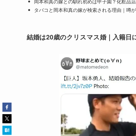
岡本和真の嫁との馴れ初めは甲子園？化粧品店
タバコと岡本和真の嫁が検索される理由｜噂が
結婚は20歳のクリスマス婚｜入籍日