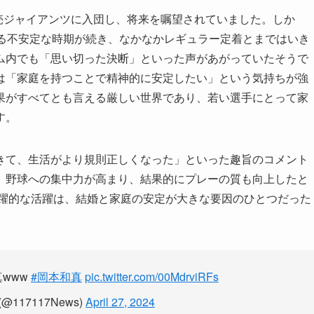
読売ジャイアンツに入団し、将来を嘱望されていました。しか
する不安定な時期が続き、なかなかレギュラー定着とまではいき
ム内でも「思い切った決断」といった声があがっていたそうで
は「家庭を持つことで精神的に安定したい」という気持ちが強
果がすべてとも言える厳しい世界であり、若い選手にとって家
す。
きて、生活がより規則正しくなった」といった趣旨のコメント
、野球への集中力が高まり、結果的にプレーの質も向上したと
飛躍的な活躍は、結婚と家庭の安定が大きな要因のひとつだった
www
#岡本和真
pic.twitter.com/00MdrviRFs
@117117News)
April 27, 2024