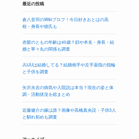
最近の投稿
倉八音羽のWikiプロフ！今日好きおとはの高
校・身長や彼氏も
赤髪のともの年齢は40歳？顔や本名・身長・結
婚と寧々丸の関係も調査
JUJUは結婚してる？結婚相手や左手薬指の指輪
と子供を調査
矢沢永吉の病気や入院説は本当？現在の姿と体
調・活動状況を総まとめ
近藤健介の嫁は誰？画像や高橋真央説・子供3人
と馴れ初めも調査
アーカイブ