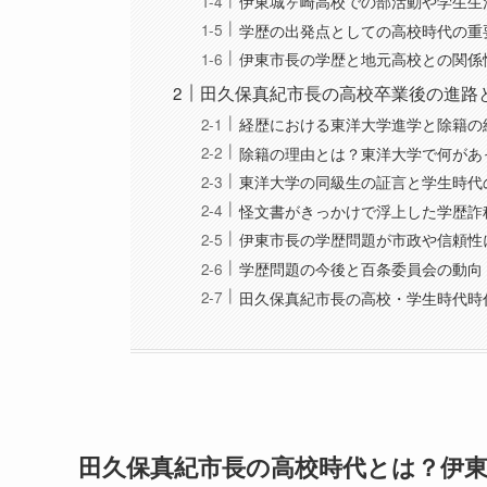
伊東城ヶ崎高校での部活動や学生生
学歴の出発点としての高校時代の重
伊東市長の学歴と地元高校との関係
田久保真紀市長の高校卒業後の進路
経歴における東洋大学進学と除籍の
除籍の理由とは？東洋大学で何があ
東洋大学の同級生の証言と学生時代
怪文書がきっかけで浮上した学歴詐
伊東市長の学歴問題が市政や信頼性
学歴問題の今後と百条委員会の動向
田久保真紀市長の高校・学生時代時
田久保真紀市長の高校時代とは？伊