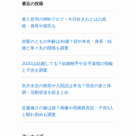
最近の投稿
倉八音羽のWikiプロフ！今日好きおとはの高
校・身長や彼氏も
赤髪のともの年齢は40歳？顔や本名・身長・結
婚と寧々丸の関係も調査
JUJUは結婚してる？結婚相手や左手薬指の指輪
と子供を調査
矢沢永吉の病気や入院説は本当？現在の姿と体
調・活動状況を総まとめ
近藤健介の嫁は誰？画像や高橋真央説・子供3人
と馴れ初めも調査
アーカイブ