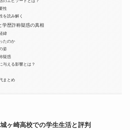
活のエピソードとは？
要性
性を読み解く
と学歴詐称疑惑の真相
経緯
ったのか
の姿
称疑惑
に与える影響とは？
代まとめ
東城ヶ崎高校での学生生活と評判