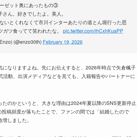
ーゼット奥にあったもの③
楓子さん。好きでしたよ。美人。
ないとくれなくて市川インターあたりの道とん堀行った思
ツガツ食ってて笑われたな。
pic.twitter.com/ihCxhKuaPP
nzo) (@enzo30th)
February 19, 2026
になりますよね。先にお伝えすると、2026年時点で矢倉楓子
公式活動、出演メディアなどを見ても、入籍報告やパートナーに
たのかというと、大きな理由は2024年夏以降のSNS更新停止
gramの投稿頻度が落ちたことで、ファンの間では「結婚したので
急増しました。