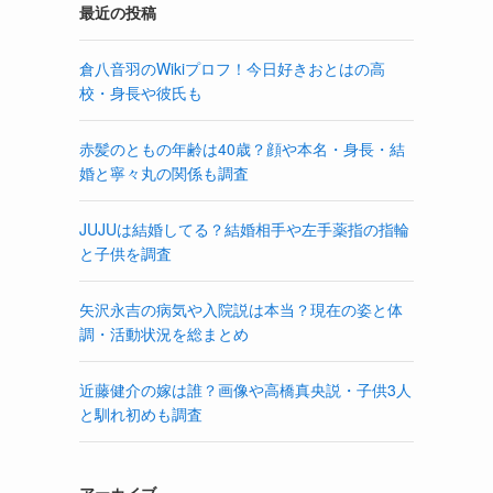
最近の投稿
倉八音羽のWikiプロフ！今日好きおとはの高
校・身長や彼氏も
赤髪のともの年齢は40歳？顔や本名・身長・結
婚と寧々丸の関係も調査
JUJUは結婚してる？結婚相手や左手薬指の指輪
と子供を調査
矢沢永吉の病気や入院説は本当？現在の姿と体
調・活動状況を総まとめ
近藤健介の嫁は誰？画像や高橋真央説・子供3人
と馴れ初めも調査
アーカイブ