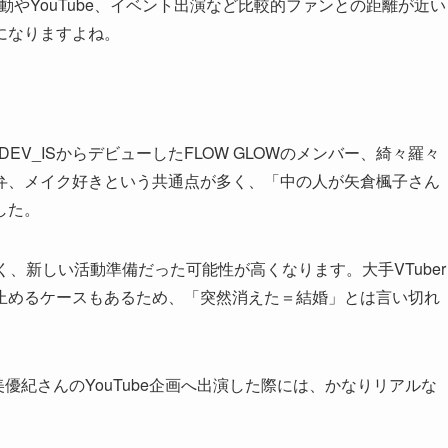
動やYouTube、イベント出演など比較的ファンとの距離が近い
になりますよね。
EV_ISからデビューしたFLOW GLOWのメンバー、綺々羅々
弁、メイク好きという共通点が多く、「中の人が矢倉楓子さん
した。
、新しい活動準備だった可能性が高くなります。大手VTuber
止めるケースもあるため、「突然消えた＝結婚」とは言い切れ
美優紀さんのYouTube企画へ出演した際には、かなりリアルな