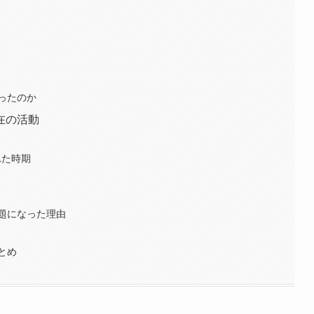
ったのか
在の活動
れた時期
題になった理由
とめ